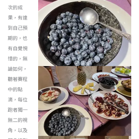
次的成
果，有達
到自己預
期的，也
有自覺惋
惜的，無
論如何，
聽著賽程
中的點
滴，每位
跑者獨一
無二的視
角，以及