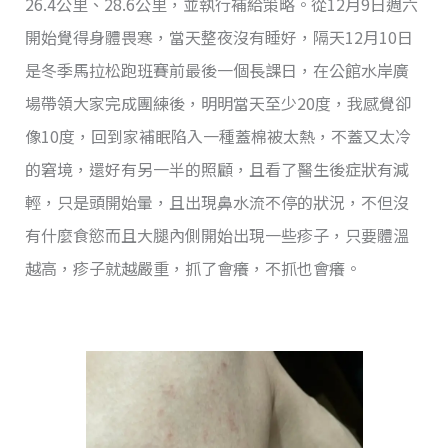
26.4公里、28.6公里，並執行補給策略。從12月9日週六
開始覺得身體畏寒，當天整夜沒有睡好，隔天12月10日
是冬季馬拉松跑班賽前最後一個長課日，在公館水岸廣
場帶領大家完成團練後，明明當天至少20度，我感覺卻
像10度，回到家補眠陷入一種蓋棉被太熱，不蓋又太冷
的窘境，還好有另一半的照顧，且看了醫生後症狀有減
輕，只是頭開始暈，且出現鼻水流不停的狀況，不但沒
有什麼食慾而且大腿內側開始出現一些疹子，只要體溫
越高，疹子就越嚴重，抓了會癢，不抓也會癢。