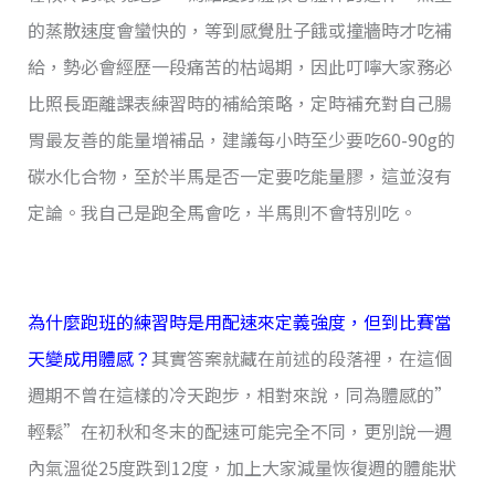
的蒸散速度會蠻快的，等到感覺肚子餓或撞牆時才吃補
給，勢必會經歷一段痛苦的枯竭期，因此叮嚀大家務必
比照長距離課表練習時的補給策略，定時補充對自己腸
胃最友善的能量增補品，建議每小時至少要吃60-90g的
碳水化合物，至於半馬是否一定要吃能量膠，這並沒有
定論。我自己是跑全馬會吃，半馬則不會特別吃。
為什麼跑班的練習時是用配速來定義強度，但到比賽當
天變成用體感？
其實答案就藏在前述的段落裡，在這個
週期不曾在這樣的冷天跑步，相對來說，同為體感的”
輕鬆”在初秋和冬末的配速可能完全不同，更別說一週
內氣溫從25度跌到12度，加上大家減量
恢復
週的體能狀