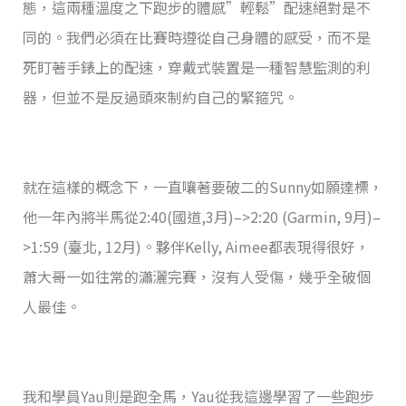
態，這兩種溫度之下跑步的體感”輕鬆”配速絕對是不
同的。我們必須在比賽時遵從自己身體的感受，而不是
死盯著手錶上的配速，穿戴式裝置是一種智慧監測的利
器，但並不是反過頭來制約自己的緊箍咒。
就在這樣的概念下，一直嚷著要破二的Sunny如願達標，
他一年內將半馬從2:40(國道,3月)–>2:20 (Garmin, 9月)–
>1:59 (臺北, 12月)。夥伴Kelly, Aimee都表現得很好，
蕭大哥一如往常的瀟灑完賽，沒有人受傷，幾乎全破個
人最佳。
我和學員Yau則是跑全馬，Yau從我這邊學習了一些跑步