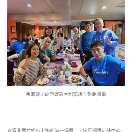
焦耳慶功於亞廬義大利窯烤吃到飽餐廳
在臺北馬拉松結束後的第一個週二，焦耳極限訓練中心