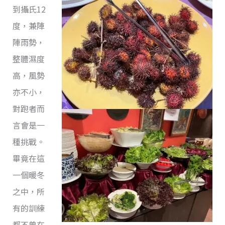
到攝氏12
度，兼陣
陣雨勢，
整體濕度
高，風勢
亦不小，
對跑者而
言會是一
種挑戰。
畢竟在這
一個暖冬
之中，所
有的訓練
都不曾在