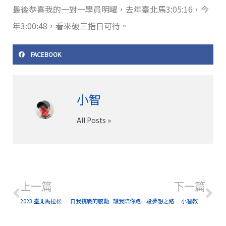
最後恭喜我的一對一學員明曜，去年臺北馬3:05:16，今
年3:00:48，看來破三指日可待。
FACEBOOK
小智
All Posts »
上一頁
下
上一篇
下一篇
2023 臺北馬拉松 — 自我挑戰的感動
讓我陪你跑一段夢想之路 —小智教練 RQ 執教成績