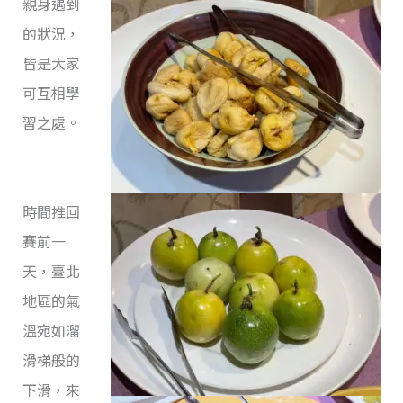
親身遇到
的狀況，
皆是大家
可互相學
習之處。
時間推回
賽前一
天，臺北
地區的氣
溫宛如溜
滑梯般的
下滑，來