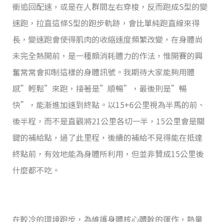
衝追回配速，或是在人群間左右穿梭，反而跑成S型的變
速跑，拉直這條S型的跑步軌跡，會比單純跑直線來得
長，變速跑會使得肌肉的收縮速度頻繁改變，在身體尚
未完全熱開前，是一種頗消耗體力的作法，惟開賽的興
奮常常會抑制這樣的身體訊號。我期待大家能夠用體
感”輕鬆”來跑，接著是”順暢”，最後則是”暢
快”，能漸進加速到終點。以15+6公里視為半馬的前、
後半程，而不是直觀將21公里各切一半，15公里會是關
鍵的補給點，過了此里程，後續的補給不見得能在抵達
終點前，有效地能為身體所利用，但並非贊成15公里後
什麼都不吃。
在較冷的環境跑步，為維護身體核心體幹的運作，熱量