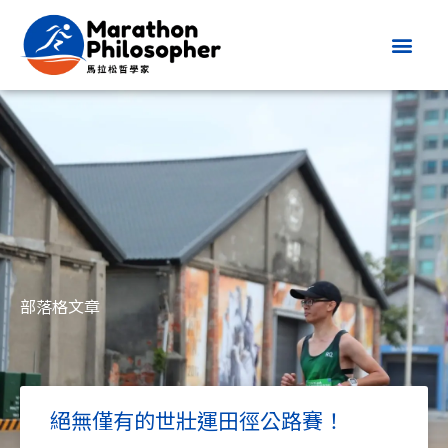
跳
至
主
要
內
容
部落格文章
絕無僅有的世壯運田徑公路賽！