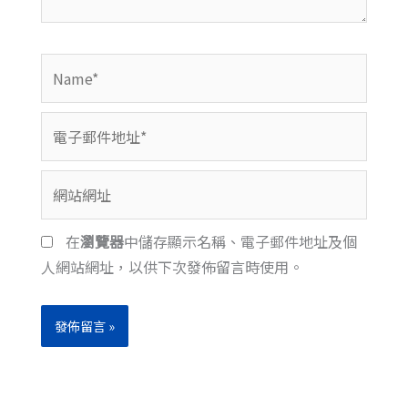
Name*
電
子
郵
網
件
站
地
網
在
瀏覽器
中儲存顯示名稱、電子郵件地址及個
址
址
人網站網址，以供下次發佈留言時使用。
*