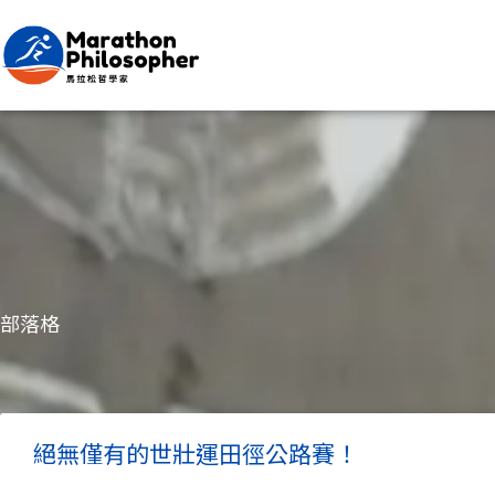
跳
至
主
要
內
容
部落格
絕無僅有的世壯運田徑公路賽！