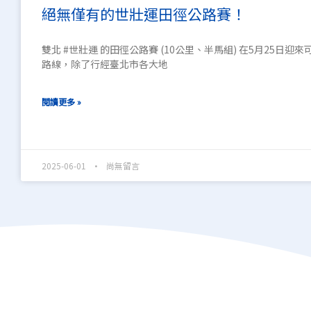
絕無僅有的世壯運田徑公路賽！
雙北 #世壯運 的田徑公路賽 (10公里、半馬組) 在5月25日迎
路線，除了行經臺北市各大地
閱讀更多 »
2025-06-01
尚無留言