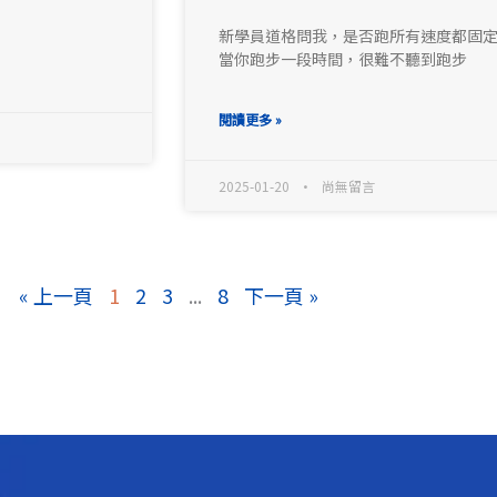
新學員道格問我，是否跑所有速度都固定
當你跑步一段時間，很難不聽到跑步
閱讀更多 »
2025-01-20
尚無留言
« 上一頁
1
2
3
...
8
下一頁 »