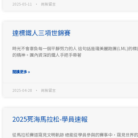
2025-05-11
尚無留言
達標鐵人三項世錦賽
時光不會辜負每一個平靜努力的人 這句話是瓏美麗跑團(LML)的
的精神。團內資深的鐵人手把手帶著
閱讀更多 »
2025-04-28
尚無留言
2025死海馬拉松-學員速報
從馬拉松賽道窺見文明軌跡 總能從學員參與的賽事中，窺見世界