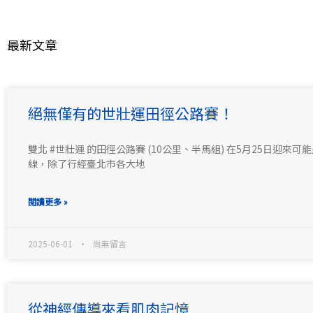
最新文章
絕無僅有的世壯運田徑公路賽！
雙北 #世壯運 的田徑公路賽 (10公里、半馬組) 在5月25日迎來
線，除了行經臺北市各大地
閱讀更多 »
2025-06-01
尚無留言
從神經傳導來看肌肉記憶