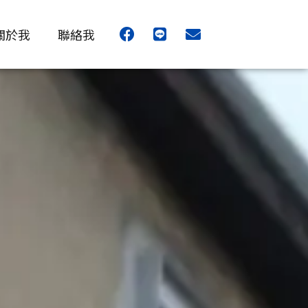
F
L
E
關於我
聯絡我
a
i
n
c
n
v
e
e
e
b
l
o
o
o
p
k
e