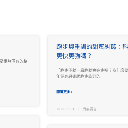
頁
頁
頁
頁
跑步與重訓的甜蜜糾葛：
面
面
面
面
更快更強嗎？
可能是絕無僅有的路
「跑步不就一直跑就會進步嗎？為什麼要
年健身房掀起跑步族群的
閱讀更多 »
2025-06-01
尚無留言