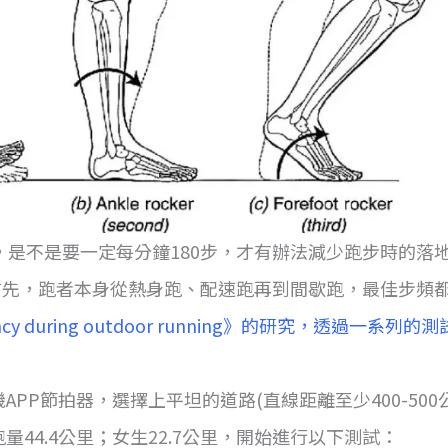
是不是要一定每分鐘180步，才有辦法減少跑步時的落
首先，跑者本身從熱身跑、配速跑再到間歇跑，最佳步頻
requency during outdoor running》的研究，
PP節拍器，選擇上平坦的道路(直線距離至少400-500
週跑量44.4公里；女生22.7公里，開始進行以下測試：