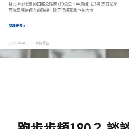
雙北 #世壯運 的田徑公路賽 (10公里、半馬組) 在5月25日迎來
可能是絕無僅有的路線，除了行經臺北市各大地
閱讀更多 »
2025-06-01
尚無留言
跑步步頻180？ 談