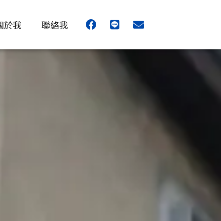
F
L
E
關於我
聯絡我
a
i
n
c
n
v
e
e
e
b
l
o
o
o
p
k
e