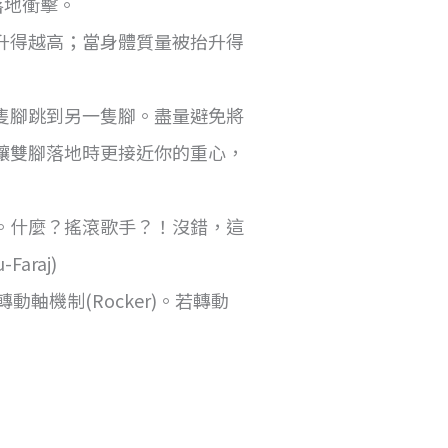
落地衝擊。
升得越高；當身體質量被抬升得
隻腳跳到另一隻腳。盡量避免將
讓雙腳落地時更接近你的重心，
)。什麼？搖滾歌手？！沒錯，這
Faraj)
轉動軸機制(Rocker)。若轉動