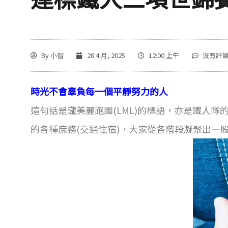
By
小智
28 4 月, 2025
12:00 上午
沒有評
時光不會辜負每一個平靜努力的人
這句話是瓏美麗跑團(LML)的標語，亦是鐵人
的各種庶務(交通住宿)，大家從各階段凝聚出一