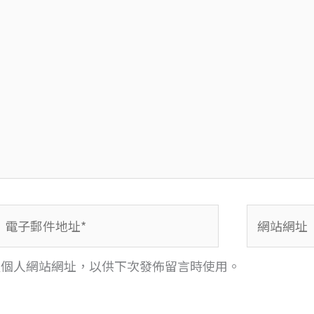
電
網
子
站
郵
網
及個人網站網址，以供下次發佈留言時使用。
件
址
地