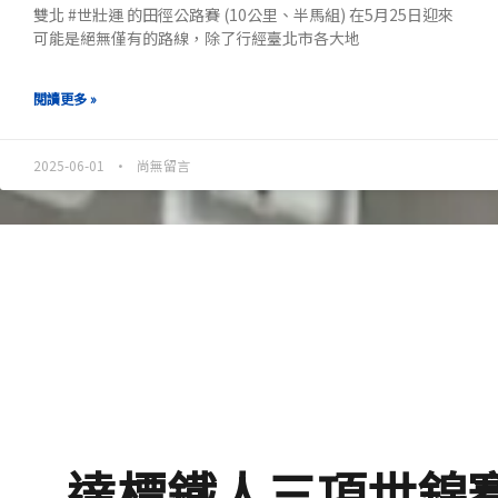
雙北 #世壯運 的田徑公路賽 (10公里、半馬組) 在5月25日迎來
可能是絕無僅有的路線，除了行經臺北市各大地
閱讀更多 »
2025-06-01
尚無留言
達標鐵人三項世錦