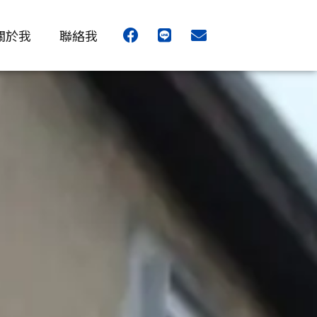
F
L
E
關於我
聯絡我
a
i
n
c
n
v
e
e
e
b
l
o
o
o
p
k
e