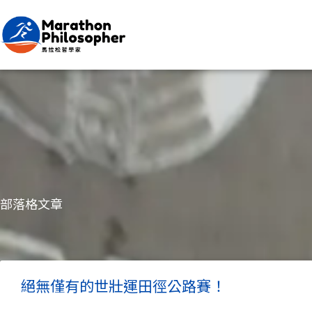
跳
至
主
要
內
容
部落格文章
絕無僅有的世壯運田徑公路賽！