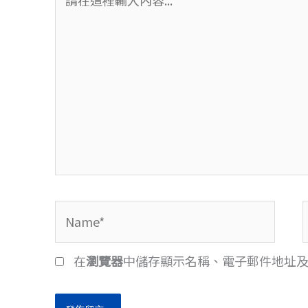
在
這
裡
輸
入
內
容...
Name*
在
瀏覽器
中儲存顯示名稱、電子郵件地址