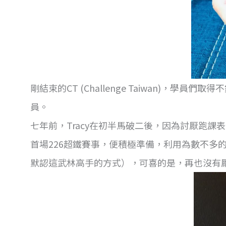
剛結束的CT (Challenge Taiwan)
員。
七年前，Tracy在初半馬破二後，因為討厭跑
首場226超鐵賽事，便積極準備，利用為數不多
默認這武林高手的方式），可喜的是，再也沒有