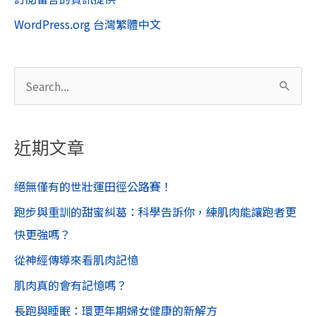
WordPress.org 台灣繁體中文
搜
尋
關
近期文章
鍵
字
絕無僅有的世壯運田徑公路賽！
:
跑步與重訓的甜蜜糾葛：科學告訴你，練肌肉能讓跑者更
快更強嗎？
從神經傳導來看肌肉記憶
肌肉真的會有記憶嗎？
長跑與睡眠：環更年期婦女健康的新解方