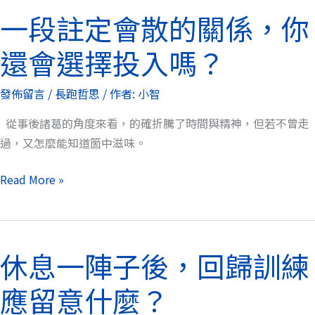
一段註定會散的關係，你
一
段
還會選擇投入嗎？
註
定
發佈留言
/
長跑哲思
/ 作者:
小智
會
散
從事後諸葛的角度來看，的確折騰了時間與精神，但若不曾走
的
過，又怎麼能知道箇中滋味。
關
係，
Read More »
你
還
會
休息一陣子後，回歸訓練
選
休
擇
息
應留意什麼？
投
一