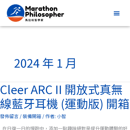
跳
至
主
要
內
容
2024 年 1 月
Cleer ARC II 開放式真無
Cleer
ARC
線藍牙耳機 (運動版) 開箱
II
開
發佈留言
/
裝備開箱
/ 作者:
小智
放
式
在日復一日的慢跑中，添加一點趣味絕對是提升運動體驗的好