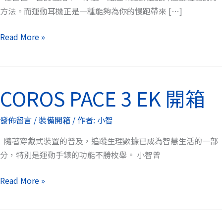
真
方法。而運動耳機正是一種能夠為你的慢跑帶來 […]
無
線
Read More »
藍
牙
耳
COROS PACE 3 EK 開箱
機
COROS
(運
PACE
動
發佈留言
/
裝備開箱
/ 作者:
小智
3
版)
EK
隨著穿戴式裝置的普及，追蹤生理數據已成為智慧生活的一部
開
開
分，特別是運動手錶的功能不勝枚舉。 小智曾
箱
箱
Read More »