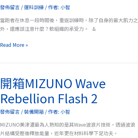
入
陣
發佈留言
/
運科訓練
/ 作者:
小智
嗎？
子
後，
當跑者在休息一段時間後，重返訓練時，除了自身的最大肌力之
回
外，還應該注意什麼？軟組織的承受力。 &
歸
訓
Read More »
練
應
留
開箱MIZUNO Wave
意
開
什
箱
Rebellion Flash 2
麼？
MIZUNO
Wave
發佈留言
/
裝備開箱
/ 作者:
小智
Rebellion
Flash
MIZUNO美津濃最為人熟知的是其Wave波浪片技術，透過波浪
2
片結構受壓後釋放能量，近年更在材料科學下足功夫，