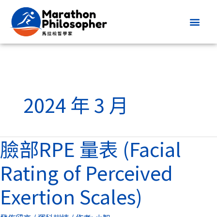
跳
至
主
要
內
容
2024 年 3 月
臉部RPE 量表 (Facial
臉
部
Rating of Perceived
RPE
量
Exertion Scales)
表
(Facial