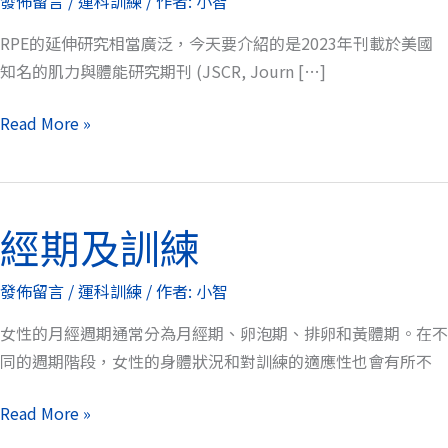
發佈留言
/
運科訓練
/ 作者:
小智
Rating
RPE的延伸研究相當廣泛，今天要介紹的是2023年刊載於美國
of
知名的肌力與體能研究期刊 (JSCR, Journ […]
Perceived
Exertion
Read More »
Scales)
經期及訓練
經
期
發佈留言
/
運科訓練
/ 作者:
小智
及
訓
女性的月經週期通常分為月經期、卵泡期、排卵和黃體期。在不
練
同的週期階段，女性的身體狀況和對訓練的適應性也會有所不
Read More »