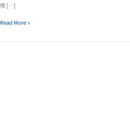
壯
積 […]
運
早
Read More »
鳥
報
名
於
2
月
17
日
開
始！