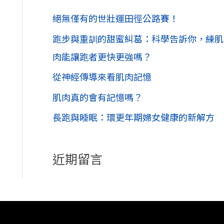
字
絕無僅有的世壯運田徑公路賽！
:
跑步與重訓的甜蜜糾葛：科學告訴你，練肌
肉能讓跑者更快更強嗎？
從神經傳導來看肌肉記憶
肌肉真的會有記憶嗎？
長跑與睡眠：環更年期婦女健康的新解方
近期留言