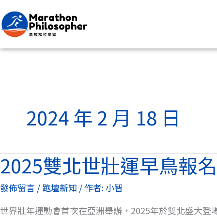
跳
至
主
要
內
容
2024 年 2 月 18 日
2025雙北世壯運早鳥報名
2025
雙
發佈留言
/
跑壇新知
/ 作者:
小智
北
世
世界壯年運動會首次在亞洲舉辦，2025年於雙北盛大登