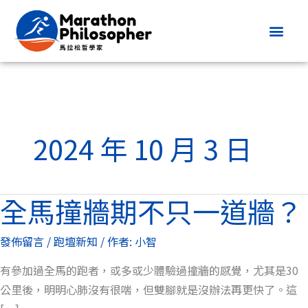
跳
至
主
要
內
容
2024 年 10 月 3 日
全馬撞牆期不只一道牆？
全
馬
發佈留言
/
跑壇新知
/ 作者:
小智
撞
牆
有參加過全馬的跑者，或多或少體驗過撞牆的感覺，尤其是30
期
公里後，明明心肺沒有很喘，但雙腳就是沒辦法再更快了。這
不