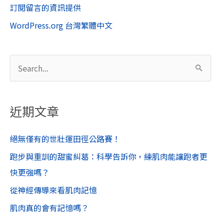
訂閱留言的資訊提供
WordPress.org 台灣繁體中文
搜
尋
關
近期文章
鍵
字
絕無僅有的世壯運田徑公路賽！
:
跑步與重訓的甜蜜糾葛：科學告訴你，練肌肉能讓跑者更
快更強嗎？
從神經傳導來看肌肉記憶
肌肉真的會有記憶嗎？