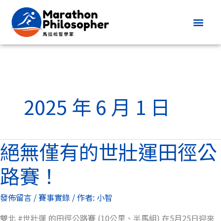
跳
至
主
要
內
容
2025 年 6 月 1 日
絕無僅有的世壯運田徑公
絕
無
路賽！
僅
有
發佈留言
/
賽事實錄
/ 作者:
小智
的
世
雙北 #世壯運 的田徑公路賽 (10公里、半馬組) 在5月25日迎來