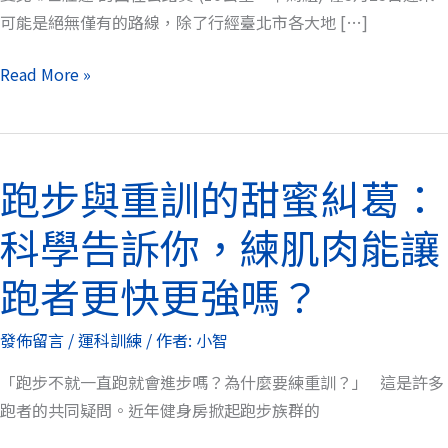
壯
可能是絕無僅有的路線，除了行經臺北市各大地 […]
運
田
Read More »
徑
公
路
跑步與重訓的甜蜜糾葛：
賽！
跑
步
科學告訴你，練肌肉能讓
與
重
跑者更快更強嗎？
訓
的
發佈留言
/
運科訓練
/ 作者:
小智
甜
「跑步不就一直跑就會進步嗎？為什麼要練重訓？」 這是許多
蜜
跑者的共同疑問。近年健身房掀起跑步族群的
糾
葛：