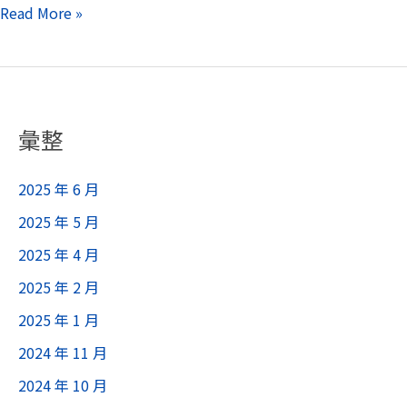
Read More »
科
學
告
訴
你，
彙整
練
肌
2025 年 6 月
肉
能
2025 年 5 月
讓
2025 年 4 月
跑
2025 年 2 月
者
2025 年 1 月
更
快
2024 年 11 月
更
2024 年 10 月
強