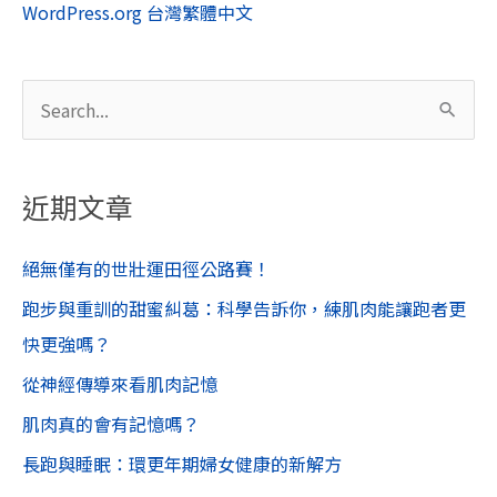
WordPress.org 台灣繁體中文
搜
尋
關
近期文章
鍵
字
絕無僅有的世壯運田徑公路賽！
:
跑步與重訓的甜蜜糾葛：科學告訴你，練肌肉能讓跑者更
快更強嗎？
從神經傳導來看肌肉記憶
肌肉真的會有記憶嗎？
長跑與睡眠：環更年期婦女健康的新解方